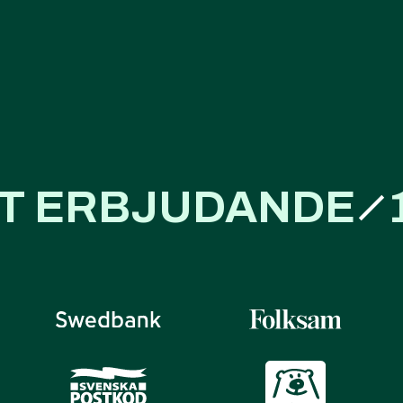
affärsnytta
T ERBJUDANDE