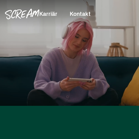
Karriär
Kontakt
Vi heter Scream. Inte för att vi skriker, utan för
att vi får dig att höras. Och synas.